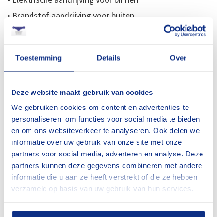
• Brandstof aandrijving voor buiten
•
Optioneel ook volledig elektrische spinhoogwerkers
• Zelfaandrijving met rupsbanden
Toestemming
Details
Over
• Verschilt per type: automatische afstempeling
Welke soorten spinhoogwerkers
Deze website maakt gebruik van cookies
heeft Jekuntmijhuren.nl?
We gebruiken cookies om content en advertenties te
personaliseren, om functies voor social media te bieden
en om ons websiteverkeer te analyseren. Ook delen we
Het aanbod spinhoogwerkers van Jekuntmijhuren
informatie over uw gebruik van onze site met onze
bestaat uit diverse topmerken, zoals
Hinowa, Teupen
partners voor social media, adverteren en analyse. Deze
en Oil&Steel
. Wij kopen alleen in bij kwalitatief
partners kunnen deze gegevens combineren met andere
informatie die u aan ze heeft verstrekt of die ze hebben
uitstekende merken die robuuste, solide machines
verzameld op basis van uw gebruik van hun services.
leveren. Daarnaast zorgen onze vakbekwame monteurs
samen met onze keurmeester altijd voor een