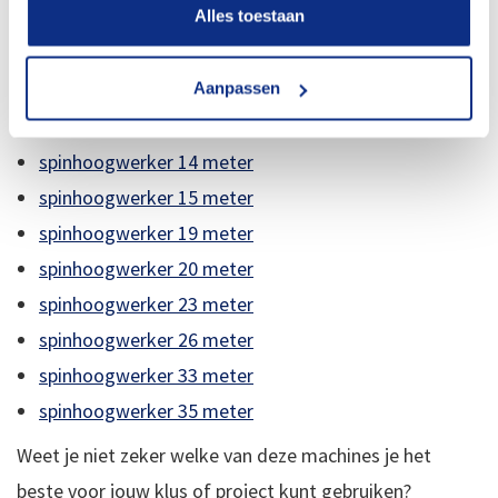
Alles toestaan
uitstekend onderhoud van onze machines. Ga direct
naar ons spinrups hoogwerker aanbod:
Aanpassen
spinhoogwerker 11 meter
spinhoogwerker 14 meter
spinhoogwerker 15 meter
spinhoogwerker 19 meter
spinhoogwerker 20 meter
spinhoogwerker 23 meter
spinhoogwerker 26 meter
spinhoogwerker 33 meter
spinhoogwerker 35 meter
Weet je niet zeker welke van deze machines je het
beste voor jouw klus of project kunt gebruiken?