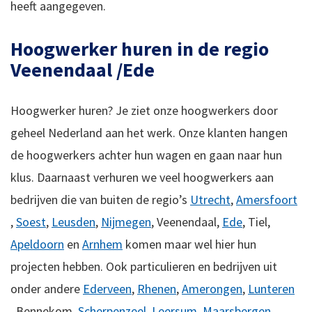
heeft aangegeven.
Hoogwerker huren in de regio
Veenendaal /Ede
Hoogwerker huren? Je ziet onze hoogwerkers door
geheel Nederland aan het werk. Onze klanten hangen
de hoogwerkers achter hun wagen en gaan naar hun
klus. Daarnaast verhuren we veel hoogwerkers aan
bedrijven die van buiten de regio’s
Utrecht
,
Amersfoort
,
Soest
,
Leusden
,
Nijmegen
, Veenendaal,
Ede
, Tiel,
Apeldoorn
en
Arnhem
komen maar wel hier hun
projecten hebben. Ook particulieren en bedrijven uit
onder andere
Ederveen
,
Rhenen
,
Amerongen
,
Lunteren
,
Bennekom,
Scherpenzeel
,
Leersum
,
Maarsbergen
,