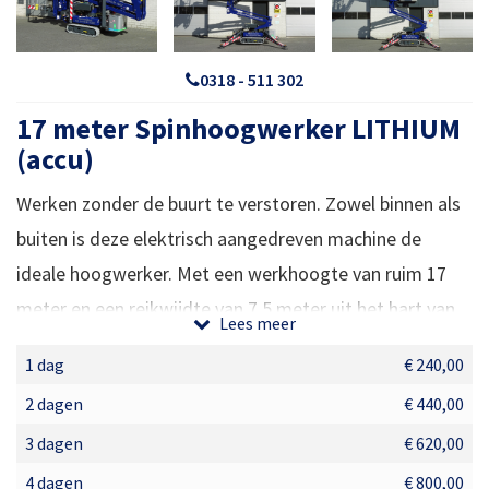
0318 - 511 302
17 meter Spinhoogwerker LITHIUM
(accu)
Werken zonder de buurt te verstoren. Zowel binnen als
buiten is deze elektrisch aangedreven machine de
ideale hoogwerker. Met een werkhoogte van ruim 17
meter en een reikwijdte van 7,5 meter uit het hart van
Lees meer
de machine. Door het hefvermogen van 230 kg kan er
1 dag
€ 240,00
prima met twee personen op hoogte worden gewerkt.
2 dagen
€ 440,00
Duurzaam en stil
3 dagen
€ 620,00
Deze machine is voorzien van een Lithium accu pakket
4 dagen
€ 800,00