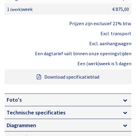
waarmee makkelijk meerdere werkdagen kan worden
1
week
€ 875,00
(werk)
gewerkt op één lading. De aandrijving maakt de
Prijzen zijn exclusief 21% btw.
machine niet alleen heel stil, maar ook emissievrij. Door
Excl. transport
deze machine in te zetten wordt iedere klus een stukje
Excl. aanhangwagen
duurzamer.
Een dagtarief valt binnen onze openingstijden
Een (werk)week is 5 dagen
De belangrijkste eigenschappen van de 17 meter
Spinhoogwerker LITHIUM (accu) zijn:
Download specificatieblad
Emissievrij
Foto's
Lange accuduur
Technische specificaties
Non-marking rupsen
Diagrammen
Automatische afstempeling