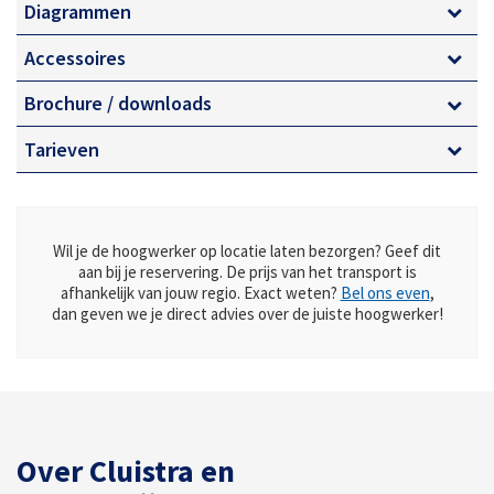
Diagrammen
Elektrische aandrijving voor binnen
Brandstof aandrijving voor buiten
Accessoires
Zelfaandrijving (rups)
Brochure / downloads
Transport naar locatie mogelijk!
Tarieven
Wil je de hoogwerker op locatie laten bezorgen? Geef dit
aan bij je reservering. De prijs van het transport is
afhankelijk van jouw regio. Exact weten?
Bel ons even
,
dan geven we je direct advies over de juiste hoogwerker!
Over Cluistra en