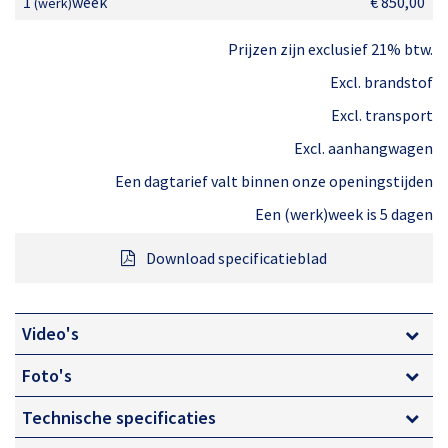
1
week
€ 850,00
(werk)
De 19 meter Hinowa Lightlift machine is in
Prijzen zijn exclusief 21% btw.
transportstand nog geen 3.000 kg inclusief
Excl. brandstof
aanhangwagen. Daarmee is de machine eenvoudig te
Excl. transport
vervoeren. Vervolgens kan de machine op locatie
Excl. aanhangwagen
ingezet worden tot een werkhoogte van 18,85 meter.
Een dagtarief valt binnen onze openingstijden
Zowel binnen in gebouwen als buiten in het bos,
Een (werk)week is 5 dagen
inzetbaar waar je maar wilt.
Download specificatieblad
De belangrijkste eigenschappen van de 19 meter
spinhoogwerker zijn:
Video's
Foto's
Automatische afstempeling
Technische specificaties
Knikschuifarm constructie