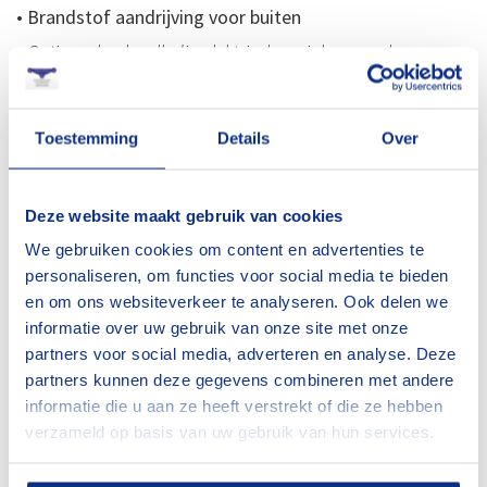
• Brandstof aandrijving voor buiten
•
Optioneel ook volledig elektrische spinhoogwerkers
• Zelfaandrijving met rupsbanden
• Verschilt per type: automatische afstempeling
Toestemming
Details
Over
Welke soorten spinhoogwerkers
heeft Jekuntmijhuren?
Deze website maakt gebruik van cookies
We gebruiken cookies om content en advertenties te
personaliseren, om functies voor social media te bieden
Het aanbod spinhoogwerkers van Jekuntmijhuren
en om ons websiteverkeer te analyseren. Ook delen we
bestaat uit diverse topmerken, zoals
Hinowa, Teupen
informatie over uw gebruik van onze site met onze
en Oil&Steel
. Wij kopen alleen in bij kwalitatief
partners voor social media, adverteren en analyse. Deze
partners kunnen deze gegevens combineren met andere
uitstekende merken die robuuste, solide machines
informatie die u aan ze heeft verstrekt of die ze hebben
leveren. Daarnaast zorgen onze vakbekwame monteurs
verzameld op basis van uw gebruik van hun services.
samen met onze keurmeester altijd voor een