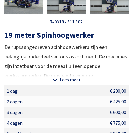
0318 - 511 302
19 meter Spinhoogwerker
De rupsaangedreven spinhoogwerkers zijn een
belangrijk onderdeel van ons assortiment. De machines
zijn inzetbaar voor de meest uiteenlopende
werkzaamheden. De rupsaandrijving met
Lees meer
brandstofmotor stelt de machine in staat om door
1 dag
€ 230,00
moeilijk begaanbaar terrein te rijden. Door het
2 dagen
€ 425,00
oppervlakte van de rupsen is de bodemdruk erg weinig
3 dagen
€ 600,00
zodat er geen onnodige schade ontstaat.
4 dagen
€ 775,00
Hoog werken waar je maar wilt