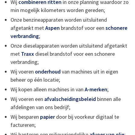
Wij
combineren ritten
in onze planning waardoor zo
min mogelijk kilometers worden gereden;
Onze benzineapparaten worden uitsluitend
afgetankt met
Aspen
brandstof voor een
schonere
verbranding
;
Onze dieselapparaten worden uitsluitend afgetankt
met
Traxx
diesel brandstof voor een schonere
verbranding;
Wij voeren
onderhoud
van machines uit in eigen
beheer op één locatie;
Wij kopen alleen machines in van
A-merken
;
Wij voeren een
afvalscheidingsbeleid
binnen alle
afdelingen van ons bedrijf;
Wij besparen
papier
door bij voorkeur digitaal te
factureren;
Wij hanteren een milieuvriendelijke
afvoer
van olie
;