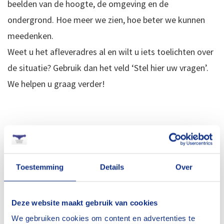
beelden van de hoogte, de omgeving en de
ondergrond. Hoe meer we zien, hoe beter we kunnen
meedenken.
Weet u het afleveradres al en wilt u iets toelichten over
de situatie? Gebruik dan het veld ‘Stel hier uw vragen’.
We helpen u graag verder!
Selecteer bestanden
Toestemming
Details
Over
Deze website maakt gebruik van cookies
Toegestane bestandstypen: jpg, gif, png, jpeg, Max.
bestandsgrootte: 512 MB, Max. aantal bestanden: 4.
We gebruiken cookies om content en advertenties te