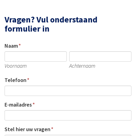
Vragen? Vul onderstaand
formulier in
Phone
Naam
*
Dit
Voornaam
Achternaam
veld
Telefoon
*
is
bedoeld
voor
E-mailadres
*
validatiedoeleinden
en
moet
Stel hier uw vragen
*
niet