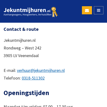
Contact & route
Jekuntmijhuren.nl
Rondweg – West 242
3905 LV Veenendaal
E-mail:
verhuur@jekuntmijhuren.nl
Telefoon:
0318-511302
Openingstijden
Maandag t/m vrijdag: 07.00 – 17.30 uur