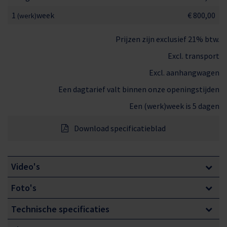
De 15 meter Lithium hoogwerker heeft
1
week
€ 800,00
(werk)
transportafmetingen van 3,41×0,81×2 meter (lxbxh en
Prijzen zijn exclusief 21% btw.
met gedemonteerde werkbak). Toch heeft de machine
Excl. transport
een werkhoogte van 15,4 meter en een reikwijdte van
Excl. aanhangwagen
6,6 meter uit het hart van de machine. Ruim voldoende
Een dagtarief valt binnen onze openingstijden
voor de meeste klussen.
Een (werk)week is 5 dagen
De belangrijkste eigenschappen van de 15 meter
Download specificatieblad
Lithium spinhoogwerker zijn:
Video's
Emissievrij
Foto's
Lange accuduur
Technische specificaties
Non-marking rupsen