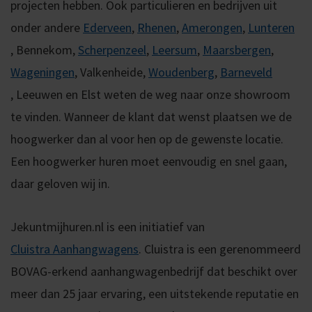
projecten hebben. Ook particulieren en bedrijven uit
onder andere
Ederveen
,
Rhenen
,
Amerongen
,
Lunteren
,
Bennekom,
Scherpenzeel
,
Leersum
,
Maarsbergen
,
Wageningen
,
Valkenheide,
Woudenberg
,
Barneveld
,
Leeuwen en
Elst weten de weg naar onze showroom
te vinden.
Wanneer de klant dat wenst plaatsen we de
hoogwerker dan al voor hen op de gewenste locatie.
Een hoogwerker huren moet eenvoudig en snel gaan,
daar geloven wij in.
Jekuntmijhuren.nl is een initiatief van
Cluistra Aanhangwagens
. Cluistra is een gerenommeerd
BOVAG-erkend aanhangwagenbedrijf dat beschikt over
meer dan 25 jaar ervaring, een uitstekende reputatie en