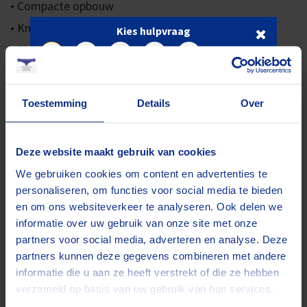
• Compacte opbouw
• Knikschuifarm constructie
Kies hulpvraag
• Elektrische aandrijving voor binnen
• Brandstof aandrijving voor buiten
Fijn dat u geïntereseerd bent om bij ons een
•
Optioneel ook volledig elektrische spinhoogwerkers
reservering te plaatsen. We gaan u met plezier
Toestemming
Details
Over
helpen!
• Zelfaandrijving met rupsbanden
• Verschilt per type: automatische afstempeling
Dit item reserveren
Deze website maakt gebruik van cookies
Wilt u eerst een offerte? Klik hier
We gebruiken cookies om content en advertenties te
Welke soorten spinhoogwerkers
personaliseren, om functies voor social media te bieden
heeft Jekuntmijhuren?
en om ons websiteverkeer te analyseren. Ook delen we
informatie over uw gebruik van onze site met onze
Het aanbod spinhoogwerkers van Jekuntmijhuren
partners voor social media, adverteren en analyse. Deze
partners kunnen deze gegevens combineren met andere
bestaat uit diverse topmerken, zoals
Hinowa, Teupen
informatie die u aan ze heeft verstrekt of die ze hebben
en Oil&Steel
. Wij kopen alleen in bij kwalitatief
verzameld op basis van uw gebruik van hun services.
uitstekende merken die robuuste, solide machines