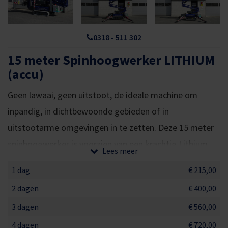
0318 - 511 302
15 meter Spinhoogwerker LITHIUM
(accu)
Geen lawaai, geen uitstoot, de ideale machine om
inpandig, in dichtbewoonde gebieden of in
uitstootarme omgevingen in te zetten. Deze 15 meter
spinhoogwerker is voorzien van een krachtig Lithium
Lees meer
accupakket en werkt daarom volledig elektrisch. Zowel
1 dag
€ 215,00
binnen als buiten inzetbaar, de non-marking rupsbanden
2 dagen
€ 400,00
laten op uw vloer geen sporen achter.
3 dagen
€ 560,00
Compact met een groot bereik
4 dagen
€ 720,00