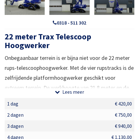
0318 - 511 302
22 meter Trax Telescoop
Hoogwerker
Onbegaanbaar terrein is er bijna niet voor de 22 meter
rups-telescoophoogwerker. Met de vier rupstracks is de
zelfrijdende platformhoogwerker geschikt voor
extreem terrein. De werkhoogte van 21,8 meter en de
Lees meer
reikwijdte van 17,1 meter staan garant voor het
1 dag
€ 420,00
uitvoeren van vrijwel iedere klus. De machine is niet
2 dagen
€ 750,00
alleen ideaal voor boomverzorgers maar voor iedereen
3 dagen
€ 940,00
die een klus moet uitvoeren op een terrein waar
‘gewone’ hoogwerkers vast zouden lopen.
4 dagen
€ 1.130,00