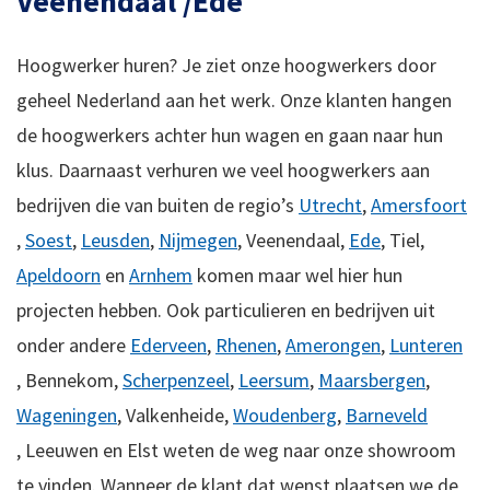
Veenendaal /Ede
Hoogwerker huren? Je ziet onze hoogwerkers door
geheel Nederland aan het werk. Onze klanten hangen
de hoogwerkers achter hun wagen en gaan naar hun
klus. Daarnaast verhuren we veel hoogwerkers aan
bedrijven die van buiten de regio’s
Utrecht
,
Amersfoort
,
Soest
,
Leusden
,
Nijmegen
, Veenendaal,
Ede
, Tiel,
Apeldoorn
en
Arnhem
komen maar wel hier hun
projecten hebben. Ook particulieren en bedrijven uit
onder andere
Ederveen
,
Rhenen
,
Amerongen
,
Lunteren
,
Bennekom,
Scherpenzeel
,
Leersum
,
Maarsbergen
,
Wageningen
,
Valkenheide,
Woudenberg
,
Barneveld
,
Leeuwen en
Elst weten de weg naar onze showroom
te vinden.
Wanneer de klant dat wenst plaatsen we de