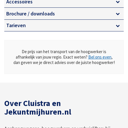
Robuuste opstelling in ieder terrein
Accessoires
Zwenkbare werkbak
Brochure / downloads
Lage bodemdruk
Tarieven
De prijs van het transport van de hoogwerker is
afhankelijk van jouw regio. Exact weten?
Bel ons even
,
dan geven we je direct advies over de juiste hoogwerker!
Over Cluistra en
Jekuntmijhuren.nl