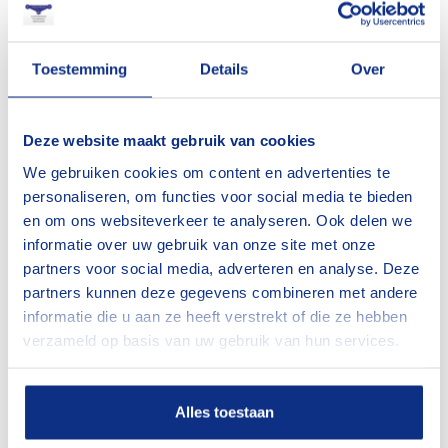
op- of aftoppen. Het unieke aan deze trax machine is
dat deze 4 tracks heeft zodat de machine in praktisch
elk terrein kan worden ingezet. Omdat er geen
Toestemming
Details
Over
afstempeling nodig is en de machine onder belasting
kan rijden, kun je op hoogte grote afstanden afleggen
Deze website maakt gebruik van cookies
zonder steeds naar beneden te moeten. Het is een
We gebruiken cookies om content en advertenties te
kwestie van genoeg en de juiste spullen meenemen en
personaliseren, om functies voor social media te bieden
en om ons websiteverkeer te analyseren. Ook delen we
je vermaakt je voorlopig boven prima.
informatie over uw gebruik van onze site met onze
partners voor social media, adverteren en analyse. Deze
Geen terrein te uitdagend
partners kunnen deze gegevens combineren met andere
informatie die u aan ze heeft verstrekt of die ze hebben
verzameld op basis van uw gebruik van hun services.
De vier tracks van deze telescoophoogwerker zorgen
ervoor dat de machine in ieder terrein te gebruiken is.
Uiteraard voor het rijden en stabiel positioneren in
Alles toestaan
onverhard terrein. Maar de machine kan ook prima