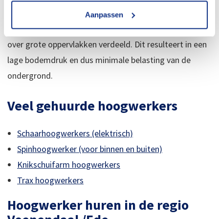
(deels) op vloeren of bestrating rijden. Want door deze
Aanpassen
rupsconfiguratie wordt het gewicht van de machine
over grote oppervlakken verdeeld. Dit resulteert in een
lage bodemdruk en dus minimale belasting van de
ondergrond.
Veel gehuurde hoogwerkers
Schaarhoogwerkers (elektrisch)
Spinhoogwerker (voor binnen en buiten)
Knikschuifarm hoogwerkers
Trax hoogwerkers
Hoogwerker huren in de regio