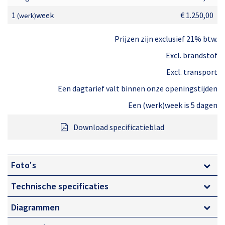
1
week
€ 1.250,00
(werk)
Robuust, maar ook wendbaar
Prijzen zijn exclusief 21% btw.
De Genie TRAX S65 is niet alleen robuust. Want hoewel
Excl. brandstof
de machine ruim 12 ton weegt, zorgen de rupsen voor
Excl. transport
een lage bodemdruk. Daarnaast is werkbak zwenkbaar
Een dagtarief valt binnen onze openingstijden
gemaakt zodat er nauwkeurig kan worden gewerkt.
Een (werk)week is 5 dagen
Het hefvermogen is voldoende voor twee personen en
benodigd gereedschap.
Download specificatieblad
De belangrijkste eigenschappen van de 22 meter rups-
Foto's
telescoophoogwerker zijn:
Technische specificaties
Goede terrein vaardigheid
Diagrammen