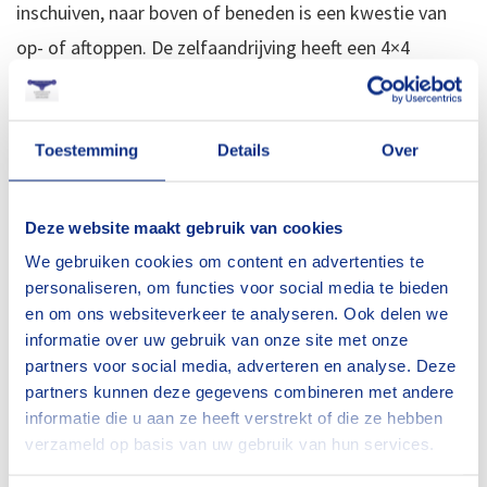
inschuiven, naar boven of beneden is een kwestie van
op- of aftoppen. De zelfaandrijving heeft een 4×4
configuratie zodat de machine moeiteloos kan rijden.
Omdat er geen afstempeling nodig is en de machine
onder belasting kan rijden, kun je op hoogte grote
Toestemming
Details
Over
afstanden afleggen zonder steeds naar beneden te
moeten. Het is een kwestie van genoeg en de juiste
Deze website maakt gebruik van cookies
spullen meenemen en je vermaakt je voorlopig boven
We gebruiken cookies om content en advertenties te
personaliseren, om functies voor social media te bieden
prima.
en om ons websiteverkeer te analyseren. Ook delen we
informatie over uw gebruik van onze site met onze
Hoogwerker voor iedere klus
partners voor social media, adverteren en analyse. Deze
partners kunnen deze gegevens combineren met andere
informatie die u aan ze heeft verstrekt of die ze hebben
Omdat ieder beroep en elke klus specifieke eisen stelt
verzameld op basis van uw gebruik van hun services.
aan de hoogwerker, bieden wij een breed assortiment