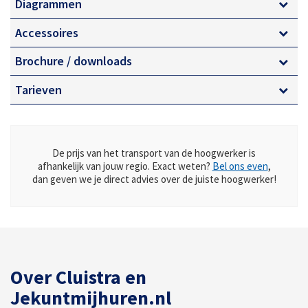
Krachtige dieselmotor
Diagrammen
Zelfaandrijving (4×4)
Accessoires
Optioneel 230 V generator
Brochure / downloads
Transport naar locatie!
Tarieven
De prijs van het transport van de hoogwerker is
afhankelijk van jouw regio. Exact weten?
Bel ons even
,
dan geven we je direct advies over de juiste hoogwerker!
Over Cluistra en
Jekuntmijhuren.nl