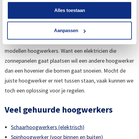
aan modellen en reikwijdtes en hefhoogtes. Het is
Alles toestaan
mooi wanneer je een enorme hoogwerker kunt huren,
maar het is niet handig om te betalen voor onnodige
capaciteit. Daarom kun je bij ons kiezen uit een groot
Aanpassen
aantal types hoogwerkers en diverse verschillende
modellen hoogwerkers. Want een elektricien die
zonnepanelen gaat plaatsen wil een andere hoogwerker
dan een hovenier die bomen gaat snoeien. Mocht de
juiste hoogwerker er niet tussen staan, vaak kunnen we
toch een oplossing voor je regelen.
Veel gehuurde hoogwerkers
Schaarhoogwerkers (elektrisch)
Spinhoogwerker (voor binnen en buiten)