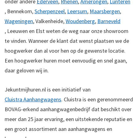
onder andere
Ederveen
,
Rhenen
,
Amerongen
,
Lunteren
,
Bennekom,
Scherpenzeel
,
Leersum
,
Maarsbergen
,
Wageningen
,
Valkenheide,
Woudenberg
,
Barneveld
,
Leeuwen en
Elst weten de weg naar onze showroom
te vinden.
Wanneer de klant dat wenst plaatsen we de
hoogwerker dan al voor hen op de gewenste locatie.
Een hoogwerker huren moet eenvoudig en snel gaan,
daar geloven wij in.
Jekuntmijhuren.nl is een initiatief van
Cluistra Aanhangwagens
. Cluistra is een gerenommeerd
BOVAG-erkend aanhangwagenbedrijf dat beschikt over
meer dan 25 jaar ervaring, een uitstekende reputatie en
een groot assortiment aan aanhangwagens en