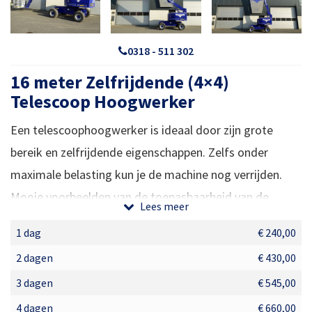
0318 - 511 302
16 meter Zelfrijdende (4×4)
Telescoop Hoogwerker
Een telescoophoogwerker is ideaal door zijn grote
bereik en zelfrijdende eigenschappen. Zelfs onder
maximale belasting kun je de machine nog verrijden.
Mooie voorbeelden van de toepasbaarheid van de
Lees meer
telescoophoogwerker
zijn glasbewassing van
1 dag
€ 240,00
gebouwen, snoeiwerkzaamheden langs wegen. Zolang
2 dagen
€ 430,00
er een harde ondergrond is kun je optimaal profiteren
3 dagen
€ 545,00
van de grote reikwijdte.
4 dagen
€ 660,00