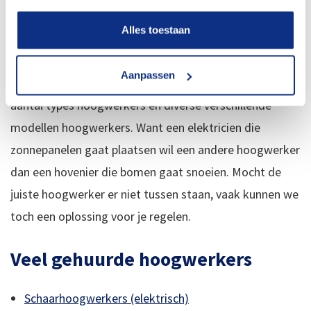
aan modellen en reikwijdtes en hefhoogtes. Het is
Alles toestaan
mooi wanneer je een enorme hoogwerker kunt huren,
maar het is niet handig om te betalen voor onnodige
Aanpassen
capaciteit. Daarom kun je bij ons kiezen uit een groot
aantal types hoogwerkers en diverse verschillende
modellen hoogwerkers. Want een elektricien die
zonnepanelen gaat plaatsen wil een andere hoogwerker
dan een hovenier die bomen gaat snoeien. Mocht de
juiste hoogwerker er niet tussen staan, vaak kunnen we
toch een oplossing voor je regelen.
Veel gehuurde hoogwerkers
Schaarhoogwerkers (elektrisch)