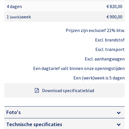
hoogte met grote producten.
4 dagen
€ 820,00
1
week
€ 900,00
(werk)
Grote werkbak en hefvermogen
Prijzen zijn exclusief 21% btw.
De machine beschikt over een hefvermogen van 320 kg
Excl. brandstof
en heeft een werkbak van 4 bij 0,8 meter. Dit betekent
Excl. transport
dat je met (meerdere) collega’s, gereedschappen en
Excl. aanhangwagen
een groot/zwaar product op hoogte kan werken. Dit
Een dagtarief valt binnen onze openingstijden
werkt wel zo efficiënt omdat er minder
Een (werk)week is 5 dagen
machinebewegingen nodig zijn.
Download specificatieblad
De belangrijkste eigenschappen van de 16 meter
zelfrijdende (4×4) knikarm hoogwerker met 4 meter
Foto's
werkbak zijn:
Technische specificaties