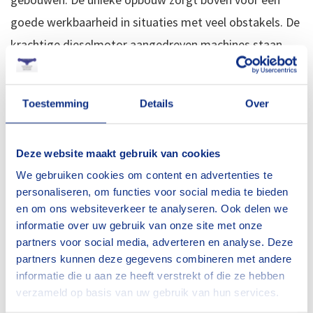
goede werkbaarheid in situaties met veel obstakels. De
krachtige dieselmotor aangedreven machines staan
hun mannetje, niet alleen voor het werken op hoogte,
maar ook bij het rijden. De machines zijn vervolgens ook
Toestemming
Details
Over
nog een gebouwd om te kunnen rijden onder belasting.
Dit scheelt enorm veel tijd omdat er minder
Deze website maakt gebruik van cookies
mastbewegingen noodzakelijk zijn. De belangrijkste
We gebruiken cookies om content en advertenties te
eigenschap van deze machine is de grote XL werkbak
personaliseren, om functies voor social media te bieden
van wel 4 meter breed!
en om ons websiteverkeer te analyseren. Ook delen we
informatie over uw gebruik van onze site met onze
Hoogwerker voor iedere klus
partners voor social media, adverteren en analyse. Deze
partners kunnen deze gegevens combineren met andere
informatie die u aan ze heeft verstrekt of die ze hebben
Omdat ieder beroep en elke klus specifieke eisen stelt
verzameld op basis van uw gebruik van hun services.
aan de hoogwerker, bieden wij een breed assortiment