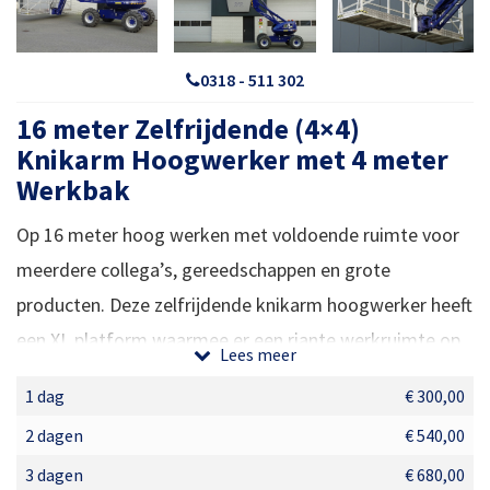
0318 - 511 302
16 meter Zelfrijdende (4×4)
Knikarm Hoogwerker met 4 meter
Werkbak
Op 16 meter hoog werken met voldoende ruimte voor
meerdere collega’s, gereedschappen en grote
producten. Deze zelfrijdende knikarm hoogwerker heeft
een XL platform waarmee er een riante werkruimte op
Lees meer
hoogte ontstaat. De machine heeft een groot
1 dag
€ 300,00
hefvermogen en combineert dit met een robuuste 4×4
2 dagen
€ 540,00
aandrijving en grote reikwijdte. Dit maakt deze Manitou
3 dagen
€ 680,00
hoogwerker een handige machine voor het werken op