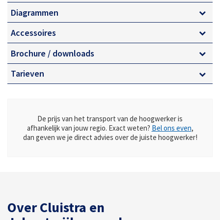
Grote werkbak
Diagrammen
Groot hefvermogen
Accessoires
Geen afstempeling
Brochure / downloads
4×4 aandrijving
Tarieven
Zelfrijdend
De prijs van het transport van de hoogwerker is
afhankelijk van jouw regio. Exact weten?
Bel ons even
,
dan geven we je direct advies over de juiste hoogwerker!
Over Cluistra en