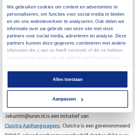
bagagewagens voor vakanties aan. Je leest het, voor
We gebruiken cookies om content en advertenties te
elke klus de juiste aanhangwagen.
personaliseren, om functies voor social media te bieden
en om ons websiteverkeer te analyseren. Ook delen we
informatie over uw gebruik van onze site met onze
Zeker een aanhangwagen
partners voor social media, adverteren en analyse. Deze
huren…
partners kunnen deze gegevens combineren met andere
informatie die u aan ze heeft verstrekt of die ze hebben
verzameld op basis van uw gebruik van hun services.
Als je op pad bent met een van onze aanhangers, hoef
je je geen zorgen te maken over het materieel, dat
onderhouden we zelf in onze eigen werkplaats. Dat is
Alles toestaan
wel zo prettig. Zeker een aanhangwagen huren noemen
wij dat…
Aanpassen
Jekuntmijhuren.nl is een initiatief van
Cluistra Aanhangwagens
. Cluistra is een gerenommeerd