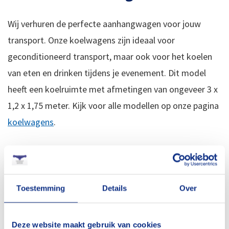
Wij verhuren de perfecte aanhangwagen voor jouw
transport. Onze koelwagens zijn ideaal voor
geconditioneerd transport, maar ook voor het koelen
van eten en drinken tijdens je evenement. Dit model
heeft een koelruimte met afmetingen van ongeveer 3 x
1,2 x 1,75 meter. Kijk voor alle modellen op onze pagina
koelwagens
.
Iedere klus vraagt om een specifieke aanhanger.
Gelukkig kun je alle soorten aanhangers bij ons huren.
Wil je goederen een nachtje buiten laten staan in de
Toestemming
Details
Over
aanhanger? Dan is een gesloten aanhanger voor u de
beste oplossing. Voor particulieren bieden we vier types
Deze website maakt gebruik van cookies