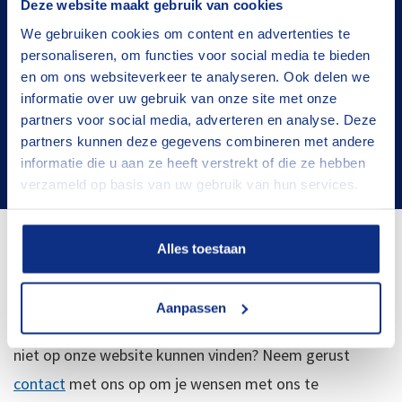
Deze website maakt gebruik van cookies
Flexibele termijnen
We gebruiken cookies om content en advertenties te
personaliseren, om functies voor social media te bieden
Goed onderhouden
en om ons websiteverkeer te analyseren. Ook delen we
informatie over uw gebruik van onze site met onze
De juiste oplossing
partners voor social media, adverteren en analyse. Deze
partners kunnen deze gegevens combineren met andere
Tevreden klanten
informatie die u aan ze heeft verstrekt of die ze hebben
verzameld op basis van uw gebruik van hun services.
Alles toestaan
Meer verhuurmateriaal nodig?
Aanpassen
Ben je op zoek naar ander huurmaterieel en heb je het
niet op onze website kunnen vinden? Neem gerust
contact
met ons op om je wensen met ons te