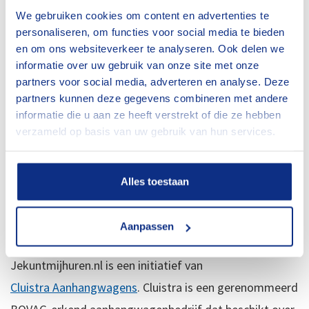
bagagewagens voor vakanties aan. Je leest het, voor
We gebruiken cookies om content en advertenties te
elke klus de juiste aanhangwagen.
personaliseren, om functies voor social media te bieden
en om ons websiteverkeer te analyseren. Ook delen we
informatie over uw gebruik van onze site met onze
Zeker een aanhangwagen
partners voor social media, adverteren en analyse. Deze
huren…
partners kunnen deze gegevens combineren met andere
informatie die u aan ze heeft verstrekt of die ze hebben
verzameld op basis van uw gebruik van hun services.
Als je op pad bent met een van onze aanhangers, hoef
je je geen zorgen te maken over het materieel, dat
onderhouden we zelf in onze eigen werkplaats. Dat is
Alles toestaan
wel zo prettig. Zeker een aanhangwagen huren noemen
wij dat…
Aanpassen
Jekuntmijhuren.nl is een initiatief van
Cluistra Aanhangwagens
. Cluistra is een gerenommeerd