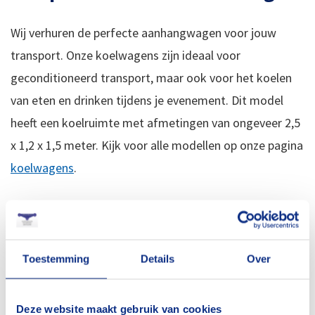
Wij verhuren de perfecte aanhangwagen voor jouw
transport. Onze koelwagens zijn ideaal voor
geconditioneerd transport, maar ook voor het koelen
van eten en drinken tijdens je evenement. Dit model
heeft een koelruimte met afmetingen van ongeveer 2,5
x 1,2 x 1,5 meter. Kijk voor alle modellen op onze pagina
koelwagens
.
Iedere klus vraagt om een specifieke aanhanger.
Gelukkig kun je alle soorten aanhangers bij ons huren.
Wil je goederen een nachtje buiten laten staan in de
Toestemming
Details
Over
aanhanger? Dan is een gesloten aanhanger voor u de
beste oplossing. Voor particulieren bieden we vier types
Deze website maakt gebruik van cookies