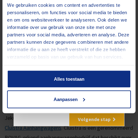
bagagewagens voor vakanties aan. Je leest het, voor
We gebruiken cookies om content en advertenties te
elke klus de juiste aanhangwagen.
personaliseren, om functies voor social media te bieden
en om ons websiteverkeer te analyseren. Ook delen we
informatie over uw gebruik van onze site met onze
Zeker een aanhangwagen
partners voor social media, adverteren en analyse. Deze
huren…
partners kunnen deze gegevens combineren met andere
informatie die u aan ze heeft verstrekt of die ze hebben
verzameld op basis van uw gebruik van hun services.
Als je op pad bent met een van onze aanhangers, hoef
je je geen zorgen te maken over het materieel, dat
onderhouden we zelf in onze eigen werkplaats. Dat is
Alles toestaan
wel zo prettig. Zeker een aanhangwagen huren noemen
wij dat…
Aanpassen
Achterwaartse kipper
Komt u er niet uit? Mail ons!
Jekuntmijhuren.nl is een initiatief van
Volgende stap
Cluistra Aanhangwagens
. Cluistra is een gerenommeerd
BOVAG-erkend aanhangwagenbedrijf dat beschikt over