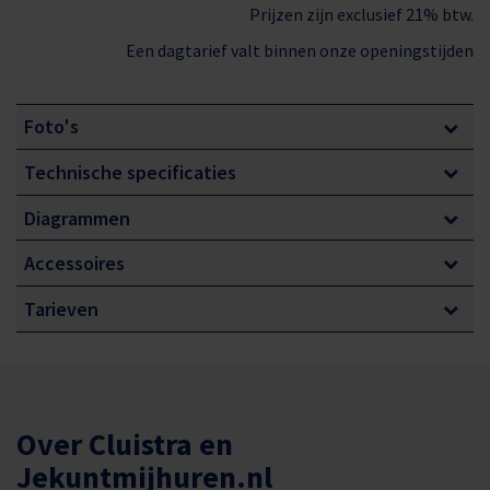
Prijzen zijn exclusief 21% btw.
administratiekosten.
Een dagtarief valt binnen onze openingstijden
Wanneer u
binnen
14 dagen tot de afhaaldatum
annuleert ontvangt u geen geld terug.
Foto's
Technische specificaties
Diagrammen
Accessoires
Tarieven
Over Cluistra en
Jekuntmijhuren.nl