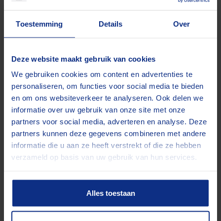
Kijk voor alle modellen op onze pagina
Fijn dat u geïntereseerd bent om bij ons een
reservering te plaatsen. We gaan u met plezier
bagageaanhangwagens
.
Toestemming
Details
Over
helpen!
Dit item reserveren
Iedere klus vraagt om een specifieke aanhanger.
Deze website maakt gebruik van cookies
Wilt u eerst een offerte? Klik hier
Gelukkig kun je alle soorten aanhangers bij ons huren.
We gebruiken cookies om content en advertenties te
Wil je goederen een nachtje buiten laten staan in de
personaliseren, om functies voor social media te bieden
en om ons websiteverkeer te analyseren. Ook delen we
aanhanger? Dan is een gesloten aanhanger voor u de
informatie over uw gebruik van onze site met onze
beste oplossing. Voor particulieren bieden we vier types
partners voor social media, adverteren en analyse. Deze
bagagewagens voor vakanties aan. Je leest het, voor
partners kunnen deze gegevens combineren met andere
informatie die u aan ze heeft verstrekt of die ze hebben
elke klus de juiste aanhangwagen.
verzameld op basis van uw gebruik van hun services.
Zeker een aanhangwagen
huren…
Alles toestaan