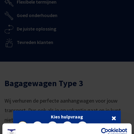
Flexibele termijnen
Goed onderhouden
De juiste oplossing
Tevreden klanten
Bagagewagen Type 3
Wij verhuren de perfecte aanhangwagen voor jouw
transport. Dus ook als je op vakantie gaat en je kunt
Kies hulpvraag
niet alles in je auto kwijt. Dit model heeft een
laadruimte met afmetingen van 1,95 x 1 x 0,5 meter.