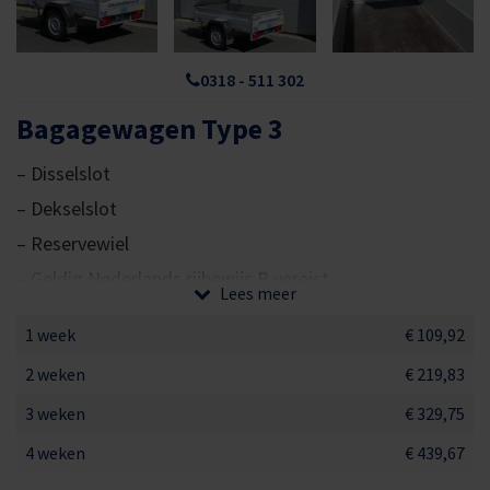
0318 - 511 302
Bagagewagen Type 3
– Disselslot
– Dekselslot
– Reservewiel
– Geldig Nederlands rijbewijs B vereist
Lees meer
1 week
€ 109,92
Bij het reserveren een bagagewagen is
2 weken
€ 219,83
vooruitbetaling van het hele huurbedrag vereist.
3 weken
€ 329,75
In geval van annulering
tot
14 dagen voor de
4 weken
€ 439,67
afhaaldatum rekenen wij €75,00 excl. btw.