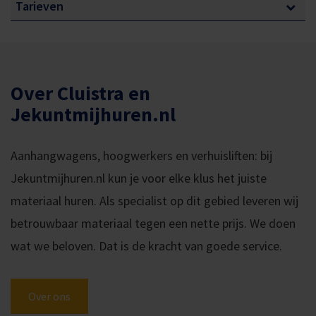
Tarieven
Hydraulisch kantelbaar
Paraboolvering
Aluminium oprijplaten (voor lage autos)
Over Cluistra en
Handlier
Jekuntmijhuren.nl
Extra zwaar neuswiel
Aanhangwagens, hoogwerkers en verhuisliften: bij
Slot onder de koppeling
Jekuntmijhuren.nl kun je voor elke klus het juiste
GELDIG NEDERLANDS BE-RIJBEWIJS VERPLICHT
materiaal huren. Als specialist op dit gebied leveren wij
betrouwbaar materiaal tegen een nette prijs. We doen
wat we beloven. Dat is de kracht van goede service.
Over ons