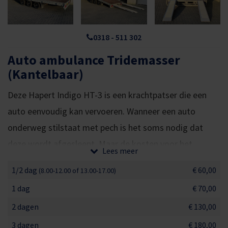
0318 - 511 302
Auto ambulance Tridemasser
(Kantelbaar)
Deze Hapert Indigo HT-3 is een krachtpatser die een
auto eenvoudig kan vervoeren. Wanneer een auto
onderweg stilstaat met pech is het soms nodig dat
deze wordt afgesleept. Maar de kosten voor het
Lees meer
vervoer naar een garage kunnen hoog zijn. Bij ons kun je
1/2 dag
€ 60,00
(8.00-12.00 of 13.00-17.00)
een auto ambulance huren zodat je zelf de gestrande
1 dag
€ 70,00
auto op kunt halen.
2 dagen
€ 130,00
Een complete aanhangwagen
3 dagen
€ 180,00