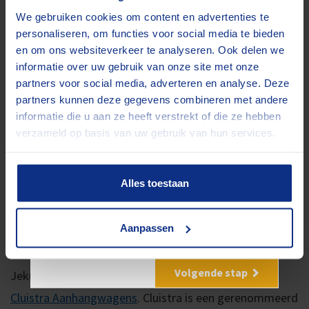
Wilt u eerst een offerte? Klik hier
We gebruiken cookies om content en advertenties te
bagagewagens voor vakanties aan. Je leest het, voor
personaliseren, om functies voor social media te bieden
elke klus de juiste aanhangwagen.
en om ons websiteverkeer te analyseren. Ook delen we
informatie over uw gebruik van onze site met onze
Zeker een aanhangwagen
partners voor social media, adverteren en analyse. Deze
huren…
partners kunnen deze gegevens combineren met andere
informatie die u aan ze heeft verstrekt of die ze hebben
verzameld op basis van uw gebruik van hun services.
Als je op pad bent met een van onze aanhangers, hoef
je je geen zorgen te maken over het materieel, dat
Alles toestaan
onderhouden we zelf in onze eigen werkplaats. Dat is
wel zo prettig. Zeker een aanhangwagen huren noemen
Auto ambulance Tridemasser
Aanpassen
(Kantelbaar)
wij dat…
Komt u er niet uit? Mail ons!
Volgende stap
Jekuntmijhuren.nl is een initiatief van
Cluistra Aanhangwagens
. Cluistra is een gerenommeerd