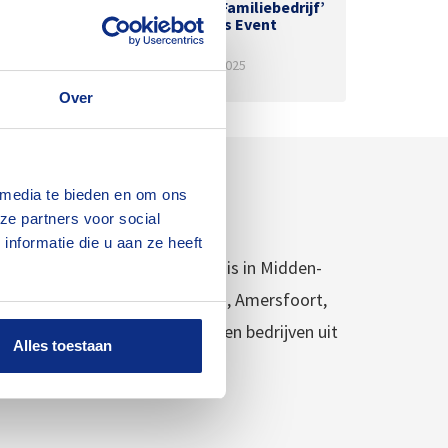
de categorie ‘Familiebedrijf’
bij het Business Event
Veenendaal
12 december 2025
Over
 media te bieden en om ons
ze partners voor social
nformatie die u aan ze heeft
ndaal, Utrecht. Ons werkgebied is in Midden-
en Utrecht, Arnhem, Apeldoorn, Amersfoort,
en materiaal aan particulieren en bedrijven uit
Alles toestaan