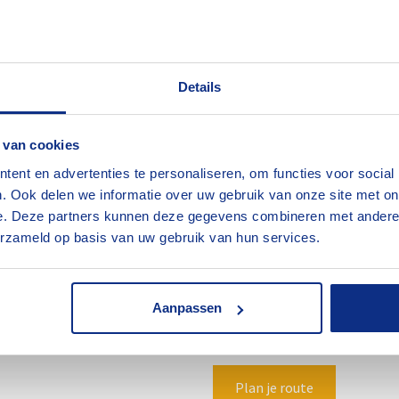
Hinowa 20.10 diesel
spinhoogwerker (20 meter)
6 maart 2026
Details
 van cookies
ent en advertenties te personaliseren, om functies voor social
huren.nl
Ons werkgebied
. Ook delen we informatie over uw gebruik van onze site met on
e. Deze partners kunnen deze gegevens combineren met andere i
 bij Jekuntmijhuren.nl kun
Wij zijn gevestigd in Veene
erzameld op basis van uw gebruik van hun services.
s specialist op dit gebied
Nederland tussen de plaats
nette prijs. We doen wat we
Tiel en Nijmegen. Wij verhur
Aanpassen
verschillende branches.
Plan je route