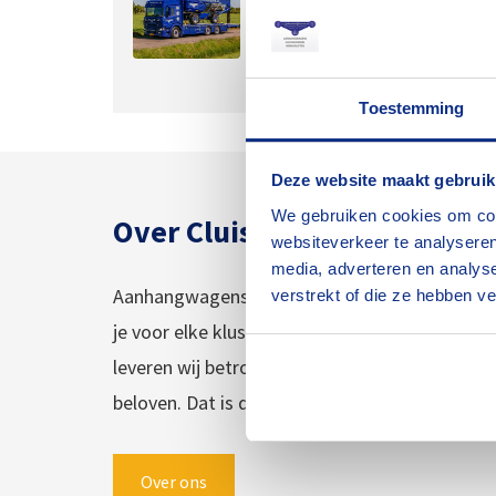
16 jaar het Daffie
17 juli 2026
Toestemming
Deze website maakt gebruik
We gebruiken cookies om cont
Over Cluistra en Jekuntmij
websiteverkeer te analyseren
media, adverteren en analys
Aanhangwagens, hoogwerkers en verhuisliften:
verstrekt of die ze hebben v
je voor elke klus het juiste materiaal huren. Al
leveren wij betrouwbaar materiaal tegen een 
beloven. Dat is de kracht van goede service.
Over ons