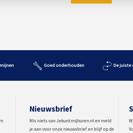
rmijnen
Goed onderhouden
De juiste
Nieuwsbrief
S
om
Mis niets van Jekuntmijhuren.nl en meld
Wi
je aan voor onze
nieuwsbrief
en blijf op de
Vo