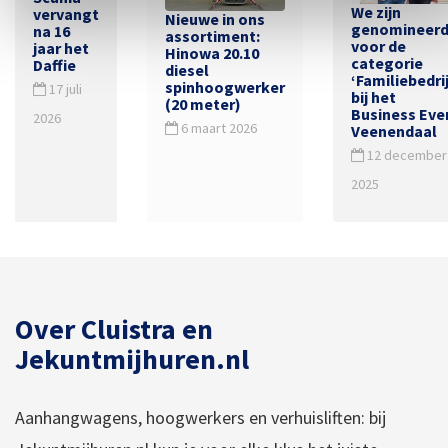
We zijn
vervangt
Nieuwe in ons
genomineer
na 16
assortiment:
voor de
jaar het
Hinowa 20.10
categorie
Daffie
diesel
‘Familiebedrij
spinhoogwerker
17 juli
bij het
(20 meter)
Business Eve
2026
6 maart 2026
Veenendaal
12 december
2025
Over Cluistra en
Jekuntmijhuren.nl
Aanhangwagens, hoogwerkers en verhuisliften: bij