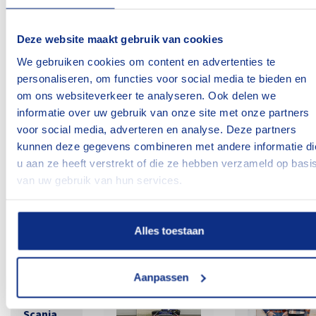
Hoewel we BOVAG-gecertificeerd zijn, kan het
Deze website maakt gebruik van cookies
natuurlijk voorkomen dat er na een onderhoudsbeurt
We gebruiken cookies om content en advertenties te
personaliseren, om functies voor social media te bieden en
tóch iets onverhoopt niet goed is. Dan kun je
om ons websiteverkeer te analyseren. Ook delen we
terugvallen op 3 maanden garantie op de
informatie over uw gebruik van onze site met onze partners
onderhoudsbeurt.
voor social media, adverteren en analyse. Deze partners
kunnen deze gegevens combineren met andere informatie di
Geraadpleegde bron: BOVAG
u aan ze heeft verstrekt of die ze hebben verzameld op basi
van uw gebruik van hun services.
Misschien vind je dit ook
interessant:
Alles toestaan
Aanpassen
Nieuwe
Scania