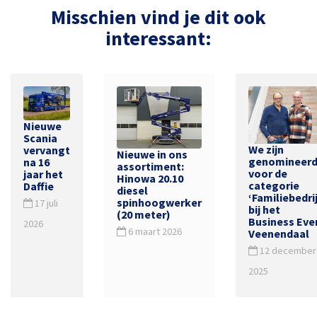
Misschien vind je dit ook
interessant:
Nieuwe
Scania
We zijn
vervangt
Nieuwe in ons
genomineer
na 16
assortiment:
voor de
jaar het
Hinowa 20.10
categorie
Daffie
diesel
‘Familiebedrij
spinhoogwerker
17 juli
bij het
(20 meter)
Business Eve
2026
6 maart 2026
Veenendaal
12 december
2025