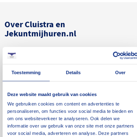
Over Cluistra en
Jekuntmijhuren.nl
Aanhangwagens, hoogwerkers en verhuisliften: bij
Jekuntmijhuren.nl kun je voor elke klus het juiste
materiaal huren. Als specialist op dit gebied leveren wij
Toestemming
Details
Over
betrouwbaar materiaal tegen een nette prijs. We doen
wat we beloven. Dat is de kracht van goede service.
Deze website maakt gebruik van cookies
We gebruiken cookies om content en advertenties te
personaliseren, om functies voor social media te bieden en
Over ons
om ons websiteverkeer te analyseren. Ook delen we
informatie over uw gebruik van onze site met onze partners
voor social media, adverteren en analyse. Deze partners