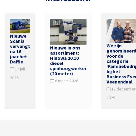
Nieuwe
Scania
We zijn
vervangt
Nieuwe in ons
genomineer
na 16
assortiment:
voor de
jaar het
Hinowa 20.10
categorie
Daffie
diesel
‘Familiebedrij
spinhoogwerker
17 juli
bij het
(20 meter)
Business Eve
2026
6 maart 2026
Veenendaal
12 december
2025