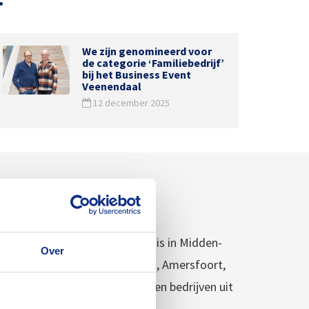
We zijn genomineerd voor
de categorie ‘Familiebedrijf’
bij het Business Event
Veenendaal
12 december 2025
ndaal, Utrecht. Ons werkgebied is in Midden-
Over
en Utrecht, Arnhem, Apeldoorn, Amersfoort,
en materiaal aan particulieren en bedrijven uit