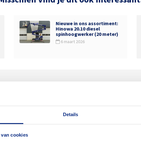
Nieuwe in ons assortiment:
Hinowa 20.10 diesel
spinhoogwerker (20 meter)
6 maart 2026
huren.nl
Ons werkgebied
 bij Jekuntmijhuren.nl kun
Wij zijn gevestigd in Veene
Details
s specialist op dit gebied
Nederland tussen de plaats
nette prijs. We doen wat we
Tiel en Nijmegen. Wij verhur
 van cookies
verschillende branches.