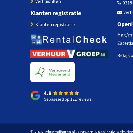
Verhuisliften
0318
Klanten registratie
verh
Openi
Klanten registratie
Ma t/m v
Zaterdag
Bekijk 
4.8
Gebaseerd op 122 reviews
© 2026 Jekuntmijhuren.nl - Ontwerp & Realisatie
Webvrie