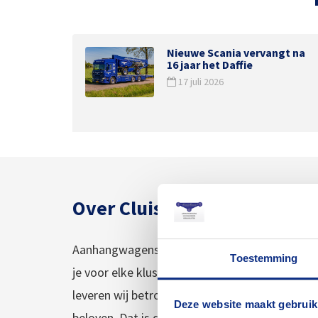
Nieuwe Scania vervangt na
16 jaar het Daffie
17 juli 2026
Over Cluistra en Jekuntmij
Aanhangwagens, hoogwerkers en verhuisliften:
Toestemming
je voor elke klus het juiste materiaal huren. Al
leveren wij betrouwbaar materiaal tegen een 
Deze website maakt gebruik
beloven. Dat is de kracht van goede service.