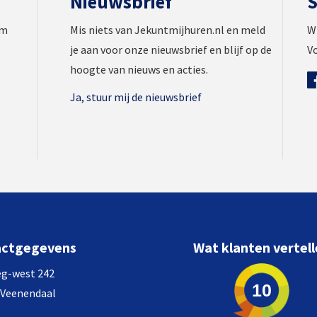
Nieuwsbrief
S
om
Mis niets van Jekuntmijhuren.nl en meld
Wi
je aan voor onze
nieuwsbrief
en blijf op de
Vo
hoogte van nieuws en acties.
Ja, stuur mij de nieuwsbrief
actgegevens
Wat klanten vertel
g-west 242
10
 Veenendaal