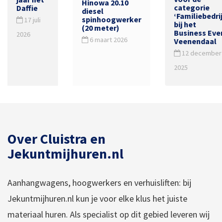
Hinowa 20.10
categorie
Daffie
diesel
‘Familiebedrij
spinhoogwerker
17 juli
bij het
(20 meter)
Business Eve
2026
6 maart 2026
Veenendaal
12 december
2025
Over Cluistra en
Jekuntmijhuren.nl
Aanhangwagens, hoogwerkers en verhuisliften: bij
Jekuntmijhuren.nl kun je voor elke klus het juiste
materiaal huren. Als specialist op dit gebied leveren wij