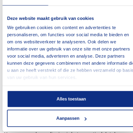
Leg een plank op de weegschaal, om zo de kracht
over een groter oppervlak te verdelen;
Deze website maakt gebruik van cookies
Plaats vervolgens een stuk hout tussen de
We gebruiken cookies om content en advertenties te
aanhangerkoppeling en de plank op de weegschaal;
personaliseren, om functies voor social media te bieden en
Laat de aanhangwagen op de weegschaal rusten en
om ons websiteverkeer te analyseren. Ook delen we
meet vervolgens de druk.
informatie over uw gebruik van onze site met onze partners
voor social media, adverteren en analyse. Deze partners
Extra advies van Hapert:
Het is raadzaam om ook de
kunnen deze gegevens combineren met andere informatie di
ladingen waarmee je geen ervaring hebt altijd eerst te
u aan ze heeft verstrekt of die ze hebben verzameld op basi
van uw gebruik van hun services.
wegen. Of indien mogelijk; doe navraag over het exacte
gewicht van de lading, voordat je met de aanhanger de
weg op gaat.
Alles toestaan
Laat je persoonlijk adviseren
Aanpassen