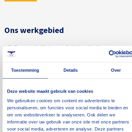
Ons werkgebied
Wij zijn gevestigd in Veenendaal, Utrecht. Ons
werkgebied is in Midden-Nederland tussen de plaatsen
Utrecht, Arnhem, Apeldoorn, Amersfoort, Tiel en
Toestemming
Details
Over
Nijmegen. Wij verhuren materiaal aan particulieren en
bedrijven uit verschillende branches.
Deze website maakt gebruik van cookies
We gebruiken cookies om content en advertenties te
Plan je route
personaliseren, om functies voor social media te bieden en
om ons websiteverkeer te analyseren. Ook delen we
informatie over uw gebruik van onze site met onze partners
voor social media, adverteren en analyse. Deze partners