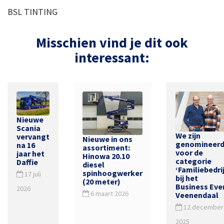
BSL TINTING
Misschien vind je dit ook
interessant:
Nieuwe
Scania
We zijn
vervangt
Nieuwe in ons
genomineer
na 16
assortiment:
voor de
jaar het
Hinowa 20.10
categorie
Daffie
diesel
‘Familiebedrij
spinhoogwerker
17 juli
bij het
(20 meter)
Business Eve
2026
6 maart 2026
Veenendaal
12 december
2025