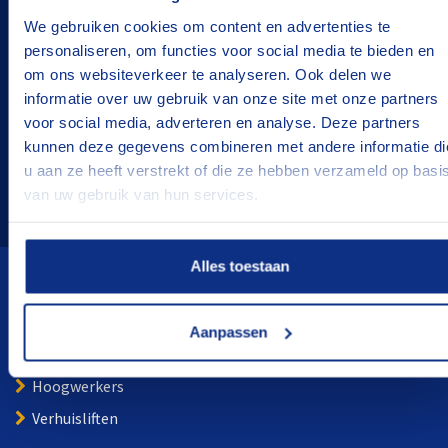
BOVAG-erkend
We gebruiken cookies om content en advertenties te
Flexibele termijnen
personaliseren, om functies voor social media te bieden en
om ons websiteverkeer te analyseren. Ook delen we
Goed onderhouden
informatie over uw gebruik van onze site met onze partners
voor social media, adverteren en analyse. Deze partners
De juiste oplossing
kunnen deze gegevens combineren met andere informatie di
u aan ze heeft verstrekt of die ze hebben verzameld op basi
Tevreden klanten
van uw gebruik van hun services.
Alles toestaan
Wij verhuren
Aanpassen
Aanhangwagens
Hoogwerkers
Verhuisliften