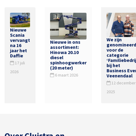
Nieuwe
Scania
We zijn
vervangt
Nieuwe in ons
genomineer
na 16
assortiment:
voor de
jaar het
Hinowa 20.10
categorie
Daffie
diesel
‘Familiebedrij
spinhoogwerker
17 juli
bij het
(20 meter)
Business Eve
2026
6 maart 2026
Veenendaal
12 december
2025
Over Cluistra en