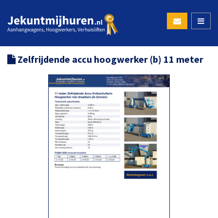
Zelfrijdende accu hoogwerker (b) 11 meter