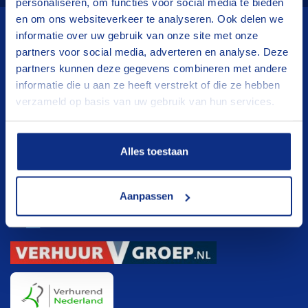
personaliseren, om functies voor social media te bieden
en om ons websiteverkeer te analyseren. Ook delen we
informatie over uw gebruik van onze site met onze
Wij verhuren
partners voor social media, adverteren en analyse. Deze
partners kunnen deze gegevens combineren met andere
Aanhangwagens
informatie die u aan ze heeft verstrekt of die ze hebben
verzameld op basis van uw gebruik van hun services.
Hoogwerkers
Verhuisliften
Klanten registratie
Alles toestaan
Klanten registratie
Aanpassen