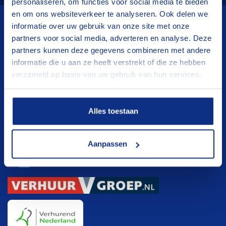
personaliseren, om functies voor social media te bieden
en om ons websiteverkeer te analyseren. Ook delen we
informatie over uw gebruik van onze site met onze
Wij verhuren
partners voor social media, adverteren en analyse. Deze
partners kunnen deze gegevens combineren met andere
Aanhangwagens
informatie die u aan ze heeft verstrekt of die ze hebben
verzameld op basis van uw gebruik van hun services.
Hoogwerkers
Verhuisliften
Klanten registratie
Alles toestaan
Klanten registratie
Aanpassen