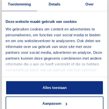
Toestemming
Details
Over
Over Cluistra en
Jekuntmijhuren.nl
Deze website maakt gebruik van cookies
We gebruiken cookies om content en advertenties te
Aanhangwagens, hoogwerkers en verhuisliften: bij
personaliseren, om functies voor social media te bieden
Jekuntmijhuren.nl kun je voor elke klus het juiste
en om ons websiteverkeer te analyseren. Ook delen we
materiaal huren. Als specialist op dit gebied leveren wij
informatie over uw gebruik van onze site met onze
partners voor social media, adverteren en analyse. Deze
betrouwbaar materiaal tegen een nette prijs. We doen
partners kunnen deze gegevens combineren met andere
wat we beloven. Dat is de kracht van goede service.
informatie die u aan ze heeft verstrekt of die ze hebben
verzameld op basis van uw gebruik van hun services.
Over ons
Alles toestaan
Aanpassen