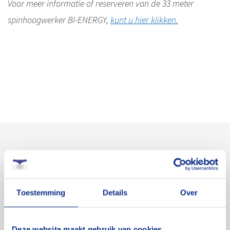
Voor meer informatie of reserveren van de 33 meter
spinhoogwerker BI-ENERGY,
kunt u hier klikken.
Over Cluistra en
Jekuntmijhuren.nl
Toestemming
Details
Over
Aanhangwagens, hoogwerkers en verhuisliften: bij
Jekuntmijhuren.nl kun je voor elke klus het juiste
Deze website maakt gebruik van cookies