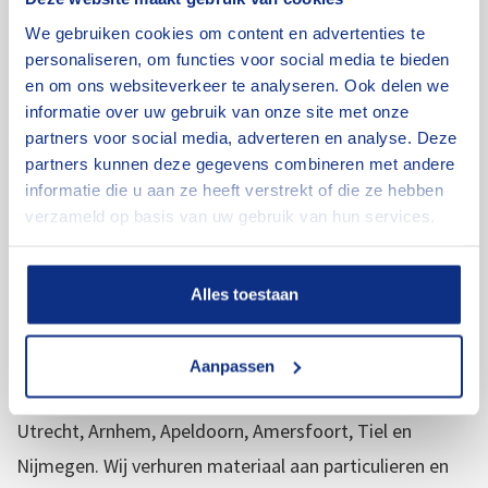
materiaal huren. Als specialist op dit gebied leveren wij
We gebruiken cookies om content en advertenties te
betrouwbaar materiaal tegen een nette prijs. We doen
personaliseren, om functies voor social media te bieden
wat we beloven. Dat is de kracht van goede service.
en om ons websiteverkeer te analyseren. Ook delen we
informatie over uw gebruik van onze site met onze
partners voor social media, adverteren en analyse. Deze
Over ons
partners kunnen deze gegevens combineren met andere
informatie die u aan ze heeft verstrekt of die ze hebben
verzameld op basis van uw gebruik van hun services.
Ons werkgebied
Alles toestaan
Wij zijn gevestigd in Veenendaal, Utrecht. Ons
Aanpassen
werkgebied is in Midden-Nederland tussen de plaatsen
Utrecht, Arnhem, Apeldoorn, Amersfoort, Tiel en
Nijmegen. Wij verhuren materiaal aan particulieren en