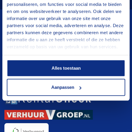
personaliseren, om functies voor social media te bieden
en om ons websiteverkeer te analyseren. Ook delen we
informatie over uw gebruik van onze site met onze
partners voor social media, adverteren en analyse. Deze
Wij verhuren
partners kunnen deze gegevens combineren met andere
informatie die u aan ze heeft verstrekt of die ze hebben
Aanhangwagens
verzameld op basis van uw gebruik van hun services.
Hoogwerkers
Verhuisliften
Alles toestaan
Klanten registratie
Klanten registratie
Aanpassen