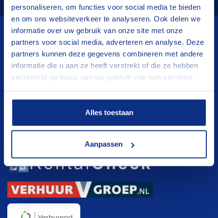
personaliseren, om functies voor social media te bieden
en om ons websiteverkeer te analyseren. Ook delen we
informatie over uw gebruik van onze site met onze
partners voor social media, adverteren en analyse. Deze
Wij verhuren
partners kunnen deze gegevens combineren met andere
informatie die u aan ze heeft verstrekt of die ze hebben
Aanhangwagens
verzameld op basis van uw gebruik van hun services.
Hoogwerkers
Verhuisliften
Alles toestaan
Klanten registratie
Klanten registratie
Aanpassen