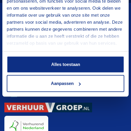
personaliseren, om functies voor social media te bieden
en om ons websiteverkeer te analyseren. Ook delen we
informatie over uw gebruik van onze site met onze
Wij verhuren
partners voor social media, adverteren en analyse. Deze
partners kunnen deze gegevens combineren met andere
Aanhangwagens
informatie die u aan ze heeft verstrekt of die ze hebben
verzameld op basis van uw gebruik van hun services.
Hoogwerkers
Verhuisliften
Klanten registratie
Alles toestaan
Klanten registratie
Aanpassen