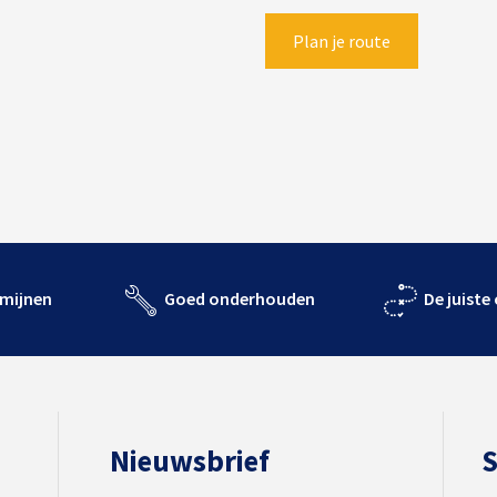
Plan je route
rmijnen
Goed onderhouden
De juiste
Nieuwsbrief
S