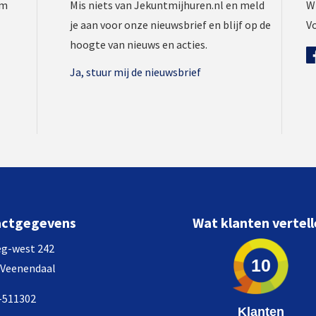
om
Mis niets van Jekuntmijhuren.nl en meld
Wi
je aan voor onze
nieuwsbrief
en blijf op de
Vo
hoogte van nieuws en acties.
Ja, stuur mij de nieuwsbrief
actgegevens
Wat klanten vertel
g-west 242
10
 Veenendaal
-511302
Klanten