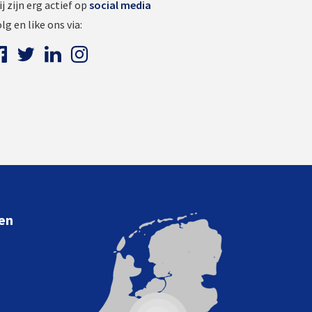
j zijn erg actief op
social media
lg en like ons via:
len