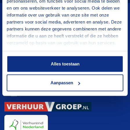
personaliseren, om functies voor social media te bieden
en om ons websiteverkeer te analyseren. Ook delen we
informatie over uw gebruik van onze site met onze
Wij verhuren
partners voor social media, adverteren en analyse. Deze
partners kunnen deze gegevens combineren met andere
Aanhangwagens
informatie die u aan ze heeft verstrekt of die ze hebben
verzameld op basis van uw gebruik van hun services.
Hoogwerkers
Verhuisliften
Klanten registratie
Alles toestaan
Klanten registratie
Aanpassen