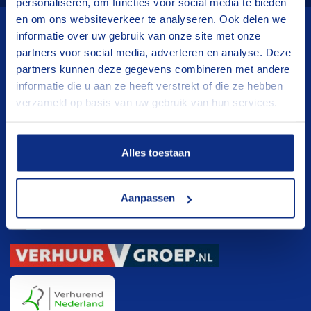
personaliseren, om functies voor social media te bieden
en om ons websiteverkeer te analyseren. Ook delen we
informatie over uw gebruik van onze site met onze
Wij verhuren
partners voor social media, adverteren en analyse. Deze
partners kunnen deze gegevens combineren met andere
Aanhangwagens
informatie die u aan ze heeft verstrekt of die ze hebben
verzameld op basis van uw gebruik van hun services.
Hoogwerkers
Verhuisliften
Klanten registratie
Alles toestaan
Klanten registratie
Aanpassen